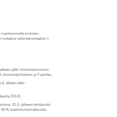
 (vanhemmille erillinen
 ruokailut sekä karnevaalien t-
 alkaen jälki-ilmoittautuminen
ut, koulumajoituksen ja T-paidan.
.6. alkaen jälki-
ksella 255 €)
itova. 31.5. jälkeen tehtävistä
n 50 % osallistumismaksusta.