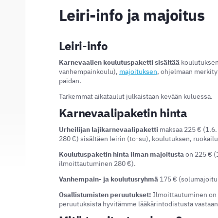
Leiri-info ja majoitus
Leiri-info
Karnevaalien koulutuspaketti sisältää
koulutuksen
vanhempainkoulu),
majoituksen
, ohjelmaan merkityt
paidan.
Tarkemmat aikataulut julkaistaan kevään kuluessa.
Karnevaalipaketin hinta
Urheilijan lajikarnevaalipaketti
maksaa 225 € (1.6.
280 €) sisältäen leirin (to-su), koulutuksen, ruokail
Koulutuspaketin hinta ilman majoitusta
on 225 € (1
ilmoittautuminen 280 €).
Vanhempain- ja koulutusryhmä
175 € (solumajoitu
Osallistumisten peruutukset:
Ilmoittautuminen on s
peruutuksista hyvitämme lääkärintodistusta vastaa