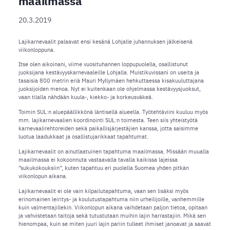
maailmassa
20.3.2019
Lajikarnevaalit palaavat ensi kesänä Lohjalle juhannuksen jälkeisenä
viikonloppuna.
Itse olen aikoinani, viime vuosituhannen loppupuolella, osallistunut
juoksijana kestävyyskarnevaaleille Lohjalla. Muistikuvissani on useita ja
tasaisia 800 metrin eriä Mauri Myllymäen hehkuttaessa kisakuuluttajana
juoksijoiden menoa. Nyt ei kuitenkaan ole ohjelmassa kestävyysjuoksut,
vaan tilalla nähdään kuula-, kiekko- ja korkeusväkeä.
Toimin SUL:n aluepäällikkönä läntisellä alueella. Työtehtäviini kuuluu myös
mm. lajikarnevaalien koordinointi SUL:n toimesta. Teen siis yhteistyötä
karnevaalirehtoreiden sekä paikallisjärjestäjien kanssa, jotta saisimme
luotua laadukkaat ja osallistujarikkaat tapahtumat.
Lajikarnevaalit on ainutlaatuinen tapahtuma maailmassa. Missään muualla
maailmassa ei kokoonnuta vastaavalla tavalla kaikissa lajeissa
”sukukokouksiin”, kuten tapahtuu eri puolella Suomea yhden pitkän
viikonlopun aikana.
Lajikarnevaalit ei ole vain kilpailutapahtuma, vaan sen lisäksi myös
erinomainen leiritys- ja koulutustapahtuma niin urheilijoille, vanhemmille
kuin valmentajillekin. Viikonlopun aikana vaihdetaan paljon tietoa, opitaan
ja vahvistetaan taitoja sekä tutustutaan muihin lajin harrastajiin. Mikä sen
hienompaa, kuin se miten juuri lajin pariin tulleet ihmiset janoavat ja saavat