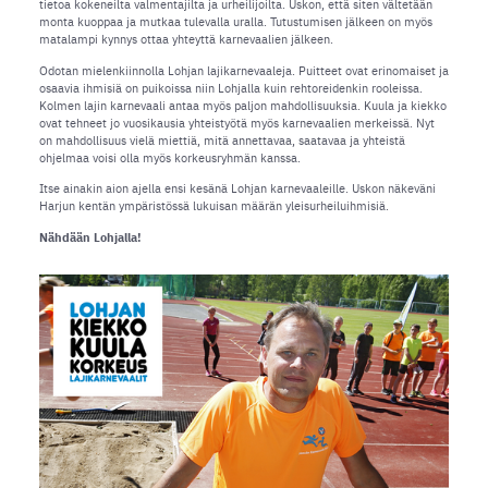
tietoa kokeneilta valmentajilta ja urheilijoilta. Uskon, että siten vältetään
monta kuoppaa ja mutkaa tulevalla uralla. Tutustumisen jälkeen on myös
matalampi kynnys ottaa yhteyttä karnevaalien jälkeen.
Odotan mielenkiinnolla Lohjan lajikarnevaaleja. Puitteet ovat erinomaiset ja
osaavia ihmisiä on puikoissa niin Lohjalla kuin rehtoreidenkin rooleissa.
Kolmen lajin karnevaali antaa myös paljon mahdollisuuksia. Kuula ja kiekko
ovat tehneet jo vuosikausia yhteistyötä myös karnevaalien merkeissä. Nyt
on mahdollisuus vielä miettiä, mitä annettavaa, saatavaa ja yhteistä
ohjelmaa voisi olla myös korkeusryhmän kanssa.
Itse ainakin aion ajella ensi kesänä Lohjan karnevaaleille. Uskon näkeväni
Harjun kentän ympäristössä lukuisan määrän yleisurheiluihmisiä.
Nähdään Lohjalla!