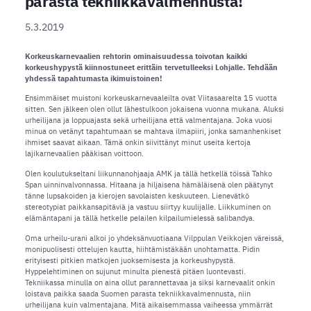
parasta tekniikkavalmennusta!
5.3.2019
Korkeuskarnevaalien rehtorin ominaisuudessa toivotan kaikki
korkeushypystä kiinnostuneet erittäin tervetulleeksi Lohjalle. Tehdään
yhdessä tapahtumasta ikimuistoinen!
Ensimmäiset muistoni korkeuskarnevaaleilta ovat Viitasaarelta 15 vuotta
sitten. Sen jälkeen olen ollut lähestulkoon jokaisena vuonna mukana. Aluksi
urheilijana ja loppuajasta sekä urheilijana että valmentajana. Joka vuosi
minua on vetänyt tapahtumaan se mahtava ilmapiiri, jonka samanhenkiset
ihmiset saavat aikaan. Tämä onkin siivittänyt minut useita kertoja
lajikarnevaalien pääkisan voittoon.
Olen koulutukseltani liikunnanohjaaja AMK ja tällä hetkellä töissä Tahko
Span uinninvalvonnassa. Hitaana ja hiljaisena hämäläisenä olen päätynyt
tänne lupsakoiden ja kierojen savolaisten keskuuteen. Lienevätkö
stereotypiat paikkansapitäviä ja vastuu siirtyy kuulijalle. Liikkuminen on
elämäntapani ja tällä hetkelle pelailen kilpailumielessä salibandya.
Oma urheilu-urani alkoi jo yhdeksänvuotiaana Vilppulan Veikkojen väreissä,
monipuolisesti ottelujen kautta, hiihtämistäkään unohtamatta. Pidin
erityisesti pitkien matkojen juoksemisesta ja korkeushypystä.
Hyppelehtiminen on sujunut minulta pienestä pitäen luontevasti.
Tekniikassa minulla on aina ollut parannettavaa ja siksi karnevaalit onkin
loistava paikka saada Suomen parasta tekniikkavalmennusta, niin
urheilijana kuin valmentajana. Mitä aikaisemmassa vaiheessa ymmärrät