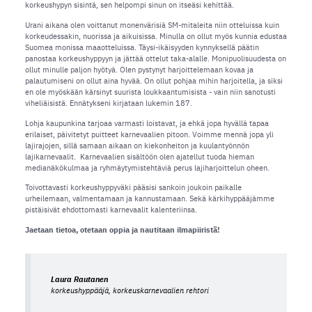
korkeushypyn sisintä, sen helpompi sinun on itseäsi kehittää.
Urani aikana olen voittanut monenvärisiä SM-mitaleita niin otteluissa kuin
korkeudessakin, nuorissa ja aikuisissa. Minulla on ollut myös kunnia edustaa
Suomea monissa maaotteluissa. Täysi-ikäisyyden kynnyksellä päätin
panostaa korkeushyppyyn ja jättää ottelut taka-alalle. Monipuolisuudesta on
ollut minulle paljon hyötyä. Olen pystynyt harjoittelemaan kovaa ja
palautumiseni on ollut aina hyvää. On ollut pohjaa mihin harjoitella, ja siksi
en ole myöskään kärsinyt suurista loukkaantumisista - vain niin sanotusti
viheliäisistä. Ennätykseni kirjataan lukemin 187.
Lohja kaupunkina tarjoaa varmasti loistavat, ja ehkä jopa hyvällä tapaa
erilaiset, päivitetyt puitteet karnevaalien pitoon. Voimme mennä jopa yli
lajirajojen, sillä samaan aikaan on kiekonheiton ja kuulantyönnön
lajikarnevaalit. Karnevaalien sisältöön olen ajatellut tuoda hieman
medianäkökulmaa ja ryhmäytymistehtäviä perus lajiharjoittelun oheen.
Toivottavasti korkeushyppyväki pääsisi sankoin joukoin paikalle
urheilemaan, valmentamaan ja kannustamaan. Sekä kärkihyppääjämme
pistäisivät ehdottomasti karnevaalit kalenteriinsa.
Jaetaan tietoa, otetaan oppia ja nautitaan ilmapiiristä!
Laura Rautanen
korkeushyppääjä, korkeuskarnevaalien rehtori